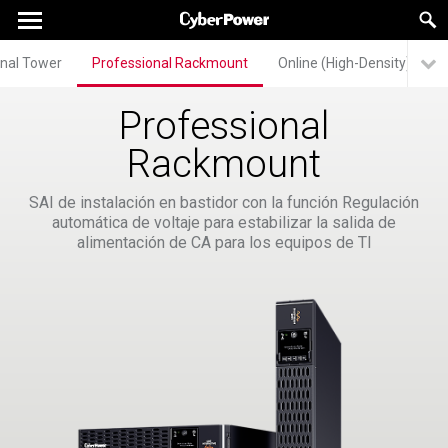
onal Tower
Professional Rackmount
Online (High-Density)
O
Professional
Rackmount
SAI de instalación en bastidor con la función Regulación
automática de voltaje para estabilizar la salida de
alimentación de CA para los equipos de TI