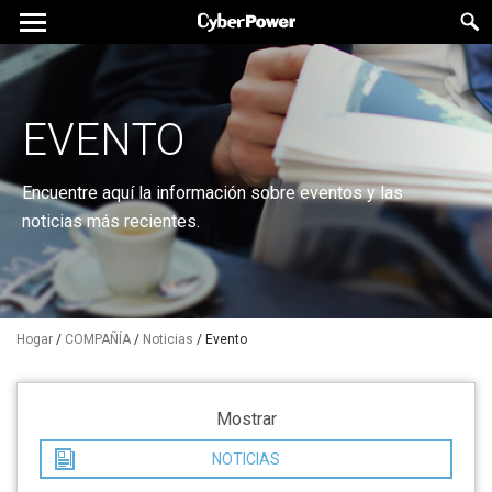
EVENTO
Encuentre aquí la información sobre eventos y las
noticias más recientes.
Hogar
/
COMPAÑÍA
/
Noticias
/
Evento
Mostrar
NOTICIAS