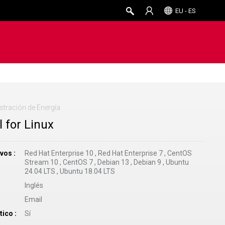
EU - ES
stración de Energía
 for Linux
ivos
Red Hat Enterprise 10
,
Red Hat Enterprise 7
,
CentOS
Stream 10
,
CentOS 7
,
Debian 13
,
Debian 9
,
Ubuntu
24.04 LTS
,
Ubuntu 18.04 LTS
Inglés
Email
tico
Sí