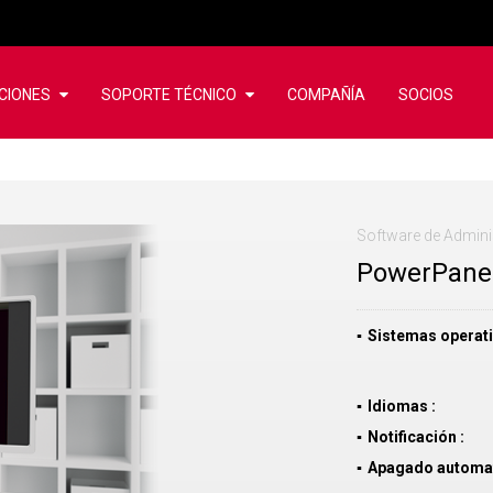
CIONES
SOPORTE TÉCNICO
COMPAÑÍA
SOCIOS
Software de Admini
PowerPanel
Sistemas operat
Idiomas
Notificación
Apagado automa