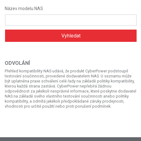
Název modelu NAS
Vyhledat
ODVOLÁNÍ
Přehled kompatibility NAS udává, že produkt CyberPower podstoupil
testování součinnosti, provedené dodavatelem NAS. U seznamu může
být uplatněna praxe schválení celé řady na základě politiky kompatibility,
kterou každá strana zastává. CyberPower nepřebírá žádnou
odpovědnost za jakékoli nesprávné informace, které poskytne dodavatel
NAS na základě svého vlastního testování součinnosti anebo politiky
kompatibility, a odmítá jakékoli předpokládané záruky prodejnosti,
vhodnosti pro určité použití nebo proti porušení podmínek.