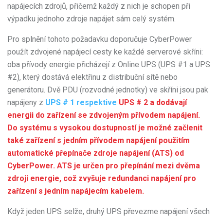
napájecích zdrojů, přičemž každý z nich je schopen při
výpadku jednoho zdroje napájet sám celý systém.
Pro splnění tohoto požadavku doporučuje CyberPower
použít zdvojené napájecí cesty ke každé serverové skříni:
oba přívody energie přicházejí z Online UPS (UPS #1 a UPS
#2), který dostává elektřinu z distribuční sítě nebo
generátoru. Dvě PDU (rozvodné jednotky) ve skříni jsou pak
napájeny z
UPS # 1 respektive
UPS # 2 a dodávají
energii do zařízení se zdvojeným přívodem napájení.
Do systému s vysokou dostupností je možné začlenit
také zařízení s jedním přívodem napájení použitím
automatické přepínače zdroje napájení (ATS) od
CyberPower. ATS je určen pro přepínání mezi dvěma
zdroji energie, což zvyšuje redundanci napájení pro
zařízení s jedním napájecím kabelem.
Když jeden UPS selže, druhý UPS převezme napájení všech