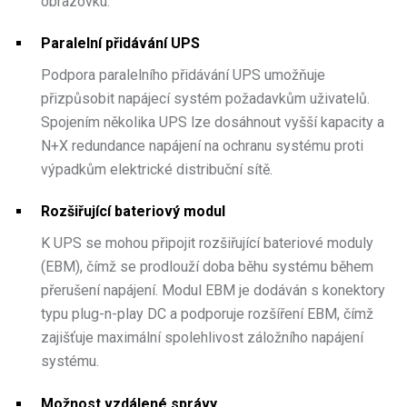
obrazovku.
Paralelní přidávání UPS
Podpora paralelního přidávání UPS umožňuje
přizpůsobit napájecí systém požadavkům uživatelů.
Spojením několika UPS lze dosáhnout vyšší kapacity a
N+X redundance napájení na ochranu systému proti
výpadkům elektrické distribuční sítě.
Rozšiřující bateriový modul
K UPS se mohou připojit rozšiřující bateriové moduly
(EBM), čímž se prodlouží doba běhu systému během
přerušení napájení. Modul EBM je dodáván s konektory
typu plug-n-play DC a podporuje rozšíření EBM, čímž
zajišťuje maximální spolehlivost záložního napájení
systému.
Možnost vzdálené správy