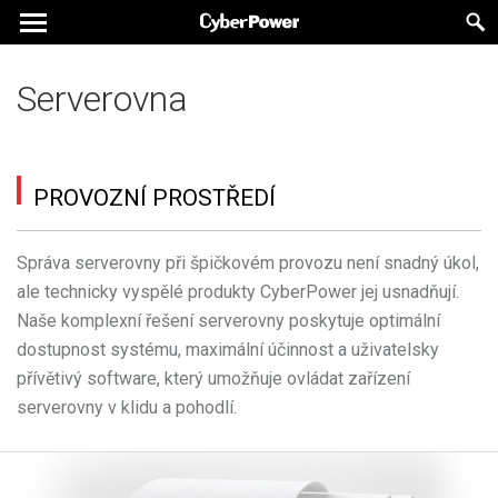
Serverovna
PROVOZNÍ PROSTŘEDÍ
Správa serverovny při špičkovém provozu není snadný úkol,
ale technicky vyspělé produkty CyberPower jej usnadňují.
Naše komplexní řešení serverovny poskytuje optimální
dostupnost systému, maximální účinnost a uživatelsky
přívětivý software, který umožňuje ovládat zařízení
serverovny v klidu a pohodlí.