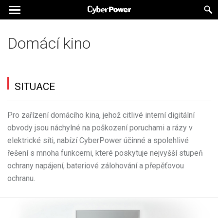
Domácí kino
SITUACE
Pro zařízení domácího kina, jehož citlivé interní digitální
obvody jsou náchylné na poškození poruchami a rázy v
elektrické síti, nabízí CyberPower účinné a spolehlivé
řešení s mnoha funkcemi, které poskytuje nejvyšší stupeň
ochrany napájení, bateriové zálohování a přepěťovou
ochranu.