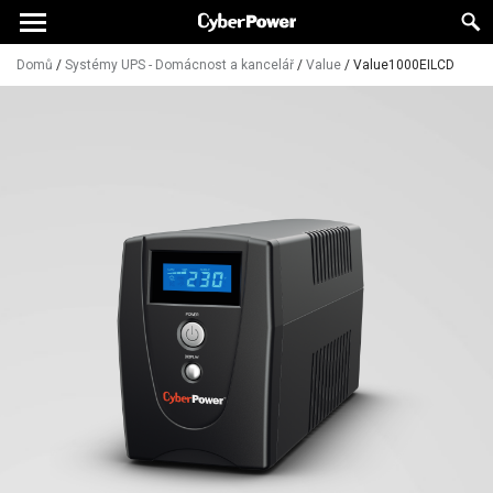
Domů
/
Systémy UPS - Domácnost a kancelář
/
Value
/
Value1000EILCD