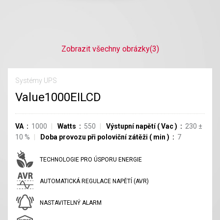
Zobrazit všechny obrázky
(3)
Systémy UPS
Value1000EILCD
VA
1000
Watts
550
Výstupní napětí
(
Vac
)
230
±
10
%
Doba provozu při poloviční zátěži
(
min
)
7
TECHNOLOGIE PRO ÚSPORU ENERGIE
AUTOMATICKÁ REGULACE NAPĚTÍ (AVR)
NASTAVITELNÝ ALARM