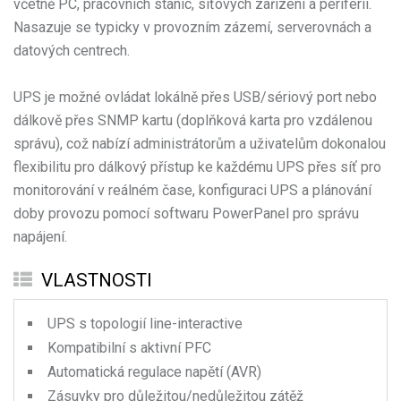
včetně PC, pracovních stanic, síťových zařízení a periferií.
Nasazuje se typicky v provozním zázemí, serverovnách a
datových centrech.
UPS je možné ovládat lokálně přes USB/sériový port nebo
dálkově přes SNMP kartu (doplňková karta pro vzdálenou
správu), což nabízí administrátorům a uživatelům dokonalou
flexibilitu pro dálkový přístup ke každému UPS přes síť pro
monitorování v reálném čase, konfiguraci UPS a plánování
doby provozu pomocí softwaru PowerPanel pro správu
napájení.
VLASTNOSTI
UPS s topologií line-interactive
Kompatibilní s aktivní PFC
Automatická regulace napětí (AVR)
Zásuvky pro důležitou/nedůležitou zátěž