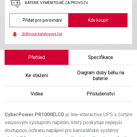
BATERIE VYMĚNITELNÉ ZA PROVOZU
Přidat pro porovnání
Kde koupit
Stáhnout katalogový list
Přehled
Specifikace
Diagram doby běhu na
Ke stažení
baterie
Videa
Příslušenství
CyberPower
PR1000ELCD
je line-interactive UPS s čistým
sinusovým výstupním napětím, který poskytuje nejlepší
dostupnou ochranu napájení pro kancelářské systémy