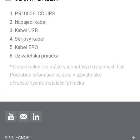
PR1000ELCD
UPS
Napájecí kabel
Kabel USB
Sériový kabel
Kabel EPO
Uživatelská příručka
*
Obsah balení se může v jednotlivých regionech lišit
Podrobné informace najdete v uživatelské
příručce/Rychlá instalační příručka
SPOLEČNOST