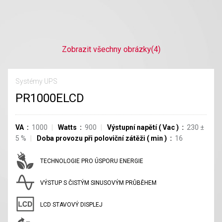
Zobrazit všechny obrázky
(4)
Systémy UPS
PR1000ELCD
VA
1000
Watts
900
Výstupní napětí
(
Vac
)
230
±
5
%
Doba provozu při poloviční zátěži
(
min
)
16
TECHNOLOGIE PRO ÚSPORU ENERGIE
VÝSTUP S ČISTÝM SINUSOVÝM PRŮBĚHEM
LCD STAVOVÝ DISPLEJ