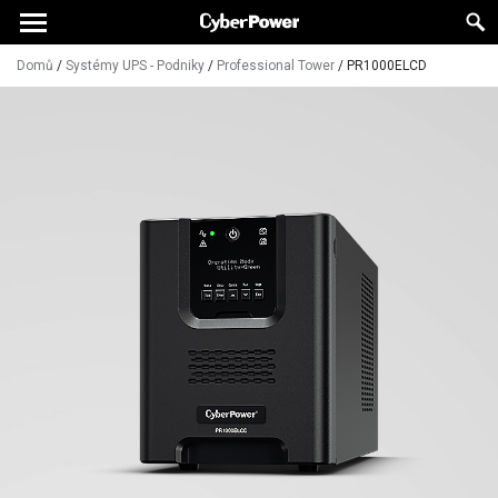
Domů
/
Systémy UPS - Podniky
/
Professional Tower
/
PR1000ELCD