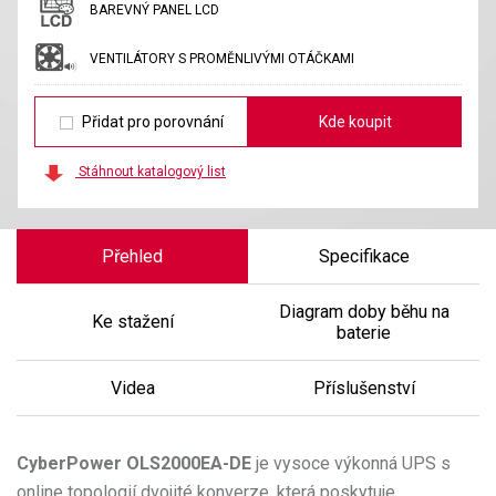
BAREVNÝ PANEL LCD
VENTILÁTORY S PROMĚNLIVÝMI OTÁČKAMI
Přidat pro porovnání
Kde koupit
Stáhnout katalogový list
Přehled
Specifikace
Diagram doby běhu na
Ke stažení
baterie
Videa
Příslušenství
CyberPower
OLS2000EA-DE
je vysoce výkonná UPS s
online topologií dvojité konverze, která poskytuje