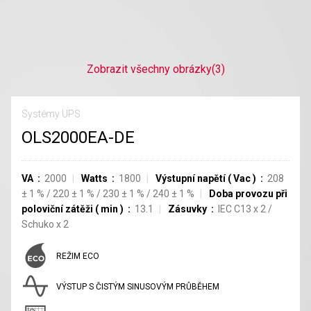
Zobrazit všechny obrázky
(3)
Systémy UPS
OLS2000EA-DE
VA
2000
Watts
1800
Výstupní napětí
(
Vac
)
208
±
1
%
/
220
±
1
%
/
230
±
1
%
/
240
±
1
%
Doba provozu při
poloviční zátěži
(
min
)
13.1
Zásuvky
IEC C13
x
2
/
Schuko
x
2
REŽIM ECO
VÝSTUP S ČISTÝM SINUSOVÝM PRŮBĚHEM