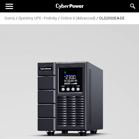
Domů
/
Systémy UPS - Podniky
/
Online S (Advanced)
/
OLS2000EA-DE