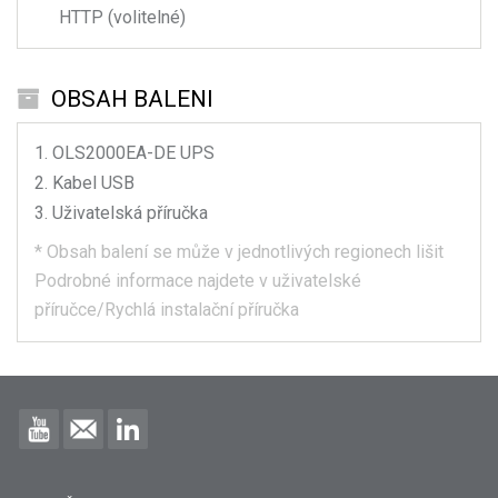
HTTP (volitelné)
OBSAH BALENI
OLS2000EA-DE
UPS
Kabel USB
Uživatelská příručka
*
Obsah balení se může v jednotlivých regionech lišit
Podrobné informace najdete v uživatelské
příručce/Rychlá instalační příručka