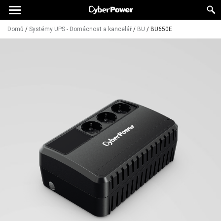
Domů
/
Systémy UPS - Domácnost a kancelář
/
BU
/
BU650E