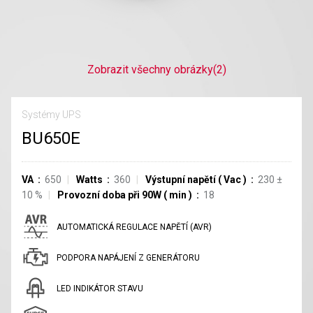
Zobrazit všechny obrázky
(2)
Systémy UPS
BU650E
VA
650
Watts
360
Výstupní napětí
(
Vac
)
230
±
10
%
Provozní doba při 90W
(
min
)
18
AUTOMATICKÁ REGULACE NAPĚTÍ (AVR)
PODPORA NAPÁJENÍ Z GENERÁTORU
LED INDIKÁTOR STAVU