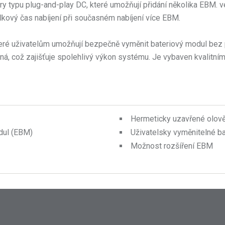
ory typu plug-and-play DC, které umožňují přidání několika EBM.
lkový čas nabíjení při současném nabíjení více EBM.
eré uživatelům umožňují bezpečně vyměnit bateriový modul bez p
čná, což zajišťuje spolehlivý výkon systému. Je vybaven kvalitn
Hermeticky uzavřené olov
odul (EBM)
Uživatelsky vyměnitelné ba
Možnost rozšíření EBM