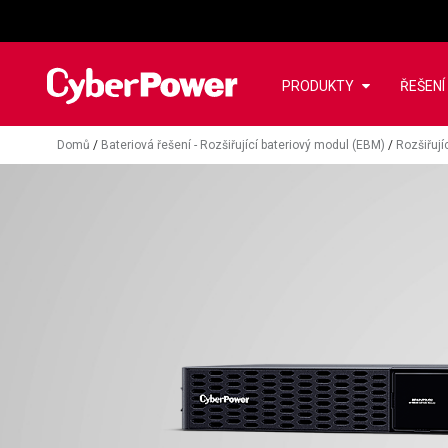
PRODUKTY
ŘEŠENÍ
Domů
/
Bateriová řešení - Rozšiřující bateriový modul (EBM)
/
Rozšiřují