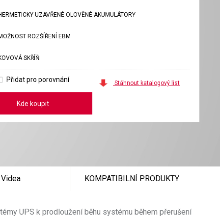
HERMETICKY UZAVŘENÉ OLOVĚNÉ AKUMULÁTORY
MOŽNOST ROZŠÍŘENÍ EBM
KOVOVÁ SKŘÍŇ
Přidat pro porovnání
Stáhnout katalogový list
Kde koupit
Videa
KOMPATIBILNÍ PRODUKTY
i systémy UPS k prodloužení běhu systému během přerušení