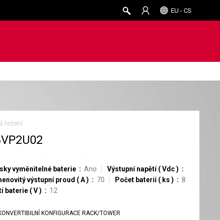
EU - CS
á řešení
8VP2U02
sky vyměnitelné baterie
Ano
Výstupní napětí
(
Vdc
)
enovitý výstupní proud
(
A
)
70
Počet baterií
(
ks
)
8
í baterie
(
V
)
12
KONVERTIBILNÍ KONFIGURACE RACK/TOWER