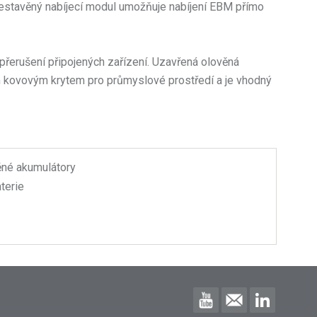
 vestavěný nabíjecí modul umožňuje nabíjení EBM přímo
řerušení připojených zařízení. Uzavřená olověná
ím kovovým krytem pro průmyslové prostředí a je vhodný
ěné akumulátory
terie