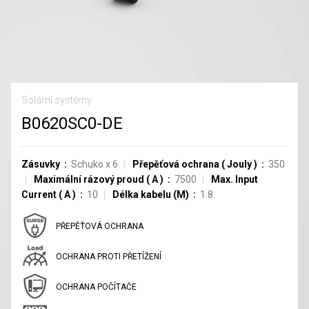
Solární systémy
B0620SC0-DE
Zásuvky
Schuko
x
6
Přepěťová ochrana
(
Jouly
)
350
Maximální rázový proud
(
A
)
7500
Max. Input
Current
(
A
)
10
Délka kabelu (M)
1.8
PŘEPĚŤOVÁ OCHRANA
OCHRANA PROTI PŘETÍŽENÍ
OCHRANA POČÍTAČE