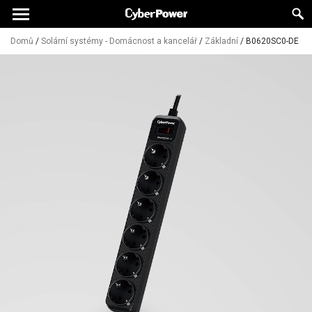
Domů
/
Solární systémy - Domácnost a kancelář
/
Základní
/
B0620SC0-DE