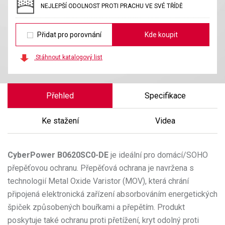
NEJLEPŠÍ ODOLNOST PROTI PRACHU VE SVÉ TŘÍDĚ
Přidat pro porovnání
Kde koupit
Stáhnout katalogový list
Přehled
Specifikace
Ke stažení
Videa
CyberPower
B0620SC0-DE
je ideální pro domácí/SOHO
přepěťovou ochranu. Přepěťová ochrana je navržena s
technologií Metal Oxide Varistor (MOV), která chrání
připojená elektronická zařízení absorbováním energetických
špiček způsobených bouřkami a přepětím. Produkt
poskytuje také ochranu proti přetížení, kryt odolný proti