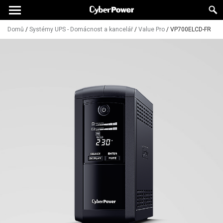
Domů
/
Systémy UPS - Domácnost a kancelář
/
Value Pro
/
VP700ELCD-FR