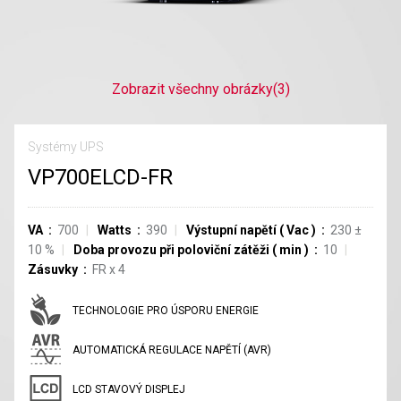
Zobrazit všechny obrázky
(3)
Systémy UPS
VP700ELCD-FR
VA
700
Watts
390
Výstupní napětí
(
Vac
)
230
±
10
%
Doba provozu při poloviční zátěži
(
min
)
10
Zásuvky
FR
x
4
TECHNOLOGIE PRO ÚSPORU ENERGIE
AUTOMATICKÁ REGULACE NAPĚTÍ (AVR)
LCD STAVOVÝ DISPLEJ