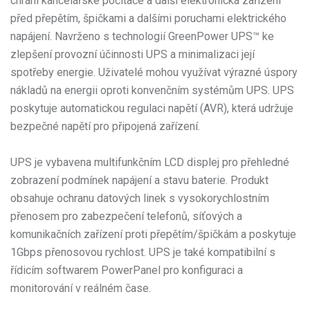
chrání kancelářské počítače a další elektronická zařízení
před přepětím, špičkami a dalšími poruchami elektrického
napájení. Navrženo s technologií GreenPower UPS™ ke
zlepšení provozní účinnosti UPS a minimalizaci její
spotřeby energie. Uživatelé mohou využívat výrazné úspory
nákladů na energii oproti konvenčním systémům UPS. UPS
poskytuje automatickou regulaci napětí (AVR), která udržuje
bezpečné napětí pro připojená zařízení.
UPS je vybavena multifunkčním LCD displej pro přehledné
zobrazení podmínek napájení a stavu baterie. Produkt
obsahuje ochranu datových linek s vysokorychlostním
přenosem pro zabezpečení telefonů, síťových a
komunikačních zařízení proti přepětím/špičkám a poskytuje
1Gbps přenosovou rychlost. UPS je také kompatibilní s
řídicím softwarem PowerPanel pro konfiguraci a
monitorování v reálném čase.