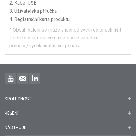
Kabel USB
Uživatelská příručka
Registrační karta produktu
*
Obsah balení se může v jednotlivých regionech lišit
Podrobné informace najdete v uživatelské
příručce/Rychlá instalační příručka
SPOLEČNOST
ŘEŠENÍ
NÁSTROJE