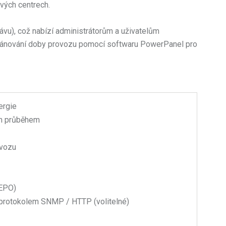
ových centrech.
vu), což nabízí administrátorům a uživatelům
a plánování doby provozu pomocí softwaru PowerPanel pro
ergie
ým průběhem
ovozu
(EPO)
protokolem SNMP / HTTP (volitelné)