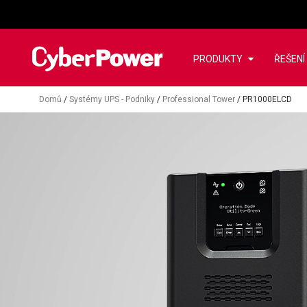
PRODUKTY
ŘEŠENÍ
Domů
/
Systémy UPS - Podniky
/
Professional Tower
/
PR1000ELCD