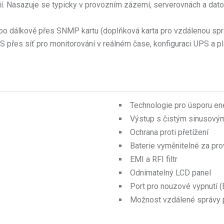
erií. Nasazuje se typicky v provozním zázemí, serverovnách a dat
bo dálkově přes SNMP kartu (doplňková karta pro vzdálenou sprá
PS přes síť pro monitorování v reálném čase, konfiguraci UPS 
Technologie pro úsporu en
Výstup s čistým sinusov
Ochrana proti přetížení
Baterie vyměnitelné za pr
EMI a RFI filtr
Odnímatelný LCD panel
Port pro nouzové vypnutí 
Možnost vzdálené správy 