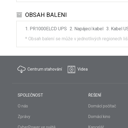
OBSAH BALENI
PR1000ELCD
UPS
Napájecí kabel
Kabel U
*
Obsah balení se může v jednotlivých regionech liš
Centrum stahování
Videa
SPOLEČNOST
ŘEŠENÍ
O nás
Domácí počítač
Zprávy
Domácí kino
CyberPower ve světě
Kancelář