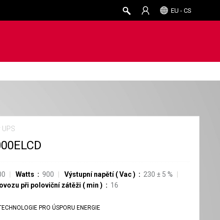
EU - CS
y UPS
000ELCD
00
Watts
900
Výstupní napětí
(
Vac
)
230
±
5
%
vozu při poloviční zátěži
(
min
)
16
TECHNOLOGIE PRO ÚSPORU ENERGIE