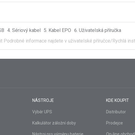
SB
Sériový kabel
Kabel EPO
Uživatelská příručka
it
Podrobné informace najdete v uživatelské příručce/Rychlá inst
NÁSTROJE
KDE KOUPIT
Výběr UPS
Distributor
Kalkulátor záložní doby
Prodejce
Nástroj pro výměnu baterie
On-line obchod