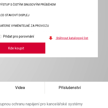
VÝSTUP S ČISTÝM SINUSOVÝM PRŮBĚHEM
LCD STAVOVÝ DISPLEJ
BATERIE VYMĚNITELNÉ ZA PROVOZU
Přidat pro porovnání
Stáhnout katalogový list
Kde koupit
Videa
Příslušenství
stupnou ochranu napájení pro kancelářské systémy