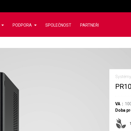
PODPORA
SPOLEČNOST
PARTNEŘI
Systém
PR1
VA
10
Doba pro