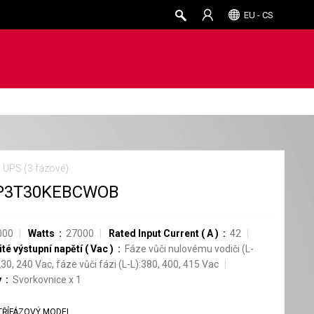
EU - CS
 UPS (3 fázové)
P3T30KEBCWOB
000
Watts
27000
Rated Input Current
(
A
)
42
té výstupní napětí
(
Vac
)
Fáze vůči nulovému vodiči (L-
230, 240 Vac, fáze vůči fázi (L-L):380, 400, 415 Vac
y
Svorkovnice
x
1
TŘÍFÁZOVÝ MODEL