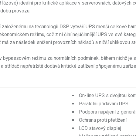
zové) ideální pro kritické aplikace v serverovnách, datových ce
í dobu provozu.
ení založenému na technologii DSP vytváří UPS menší celkové har
konomickém režimu, což z ní činí nejúčinnější UPS ve své kategor
ž má za následek snížení provozních nákladů a nižší uhlíkovou st
 v bypassovém režimu za normálních podmínek, během nichž je 
střídač nepřetržitě dodává kritické zatížení připojenému zaříze
On-line UPS s dvojitou kon
Paralelní přidávání UPS
Podpora napájení z generá
Ochrana proti přetížení
LCD stavový displej