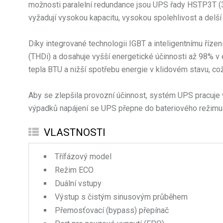
možnosti paralelní redundance jsou UPS řady HSTP3T (3fá
vyžadují vysokou kapacitu, vysokou spolehlivost a delš
Díky integrované technologii IGBT a inteligentnímu říz
(THDi) a dosahuje vyšší energetické účinnosti až 98% v e
tepla BTU a nižší spotřebu energie v klidovém stavu, co
Aby se zlepšila provozní účinnost, systém UPS pracuje
výpadků napájení se UPS přepne do bateriového režimu a 
VLASTNOSTI
Třífázový model
Režim ECO
Duální vstupy
Výstup s čistým sinusovým průběhem
Přemosťovací (bypass) přepínač