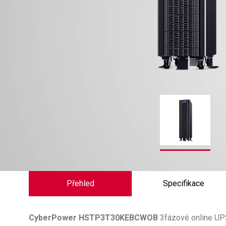
Přehled
Specifikace
CyberPower
HSTP3T30KEBCWOB
3fázové online UPS