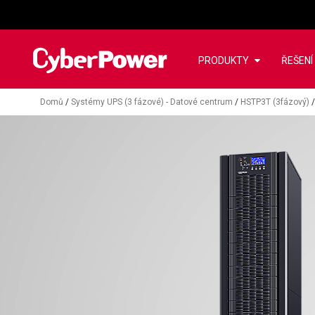
PRODUKTY
ŘEŠENÍ
Domů
/
Systémy UPS (3 fázové) - Datové centrum
/
HSTP3T (3fázový)