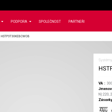
PODPORA
SPOLEČNOST
PARTNEŘI
/
HSTP3T30KEBCWOB
Systémy
HST
VA
30
Jmenovi
N):220, 
Zásuvk