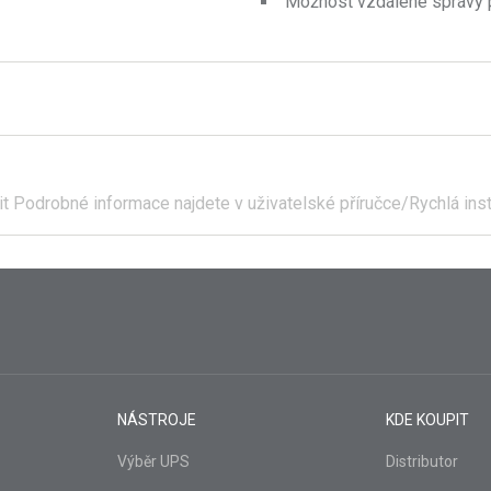
Možnost vzdálené správy 
it
Podrobné informace najdete v uživatelské příručce/Rychlá inst
NÁSTROJE
KDE KOUPIT
Výběr UPS
Distributor