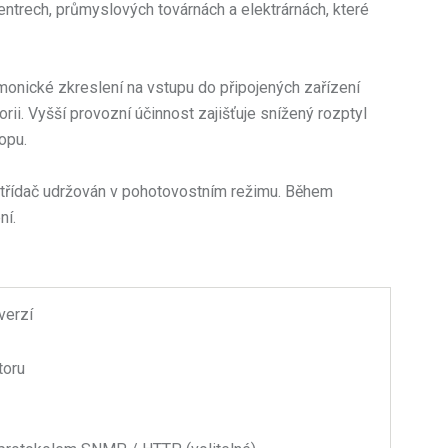
ntrech, průmyslových továrnách a elektrárnách, které
monické zkreslení na vstupu do připojených zařízení
ii. Vyšší provozní účinnost zajišťuje snížený rozptyl
opu.
střídač udržován v pohotovostním režimu. Během
ní.
verzí
toru