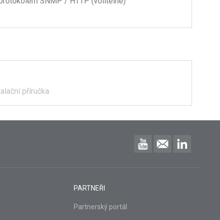
protokolem SNMP / HTTP (volitelné)
alační příručka
PARTNEŘI
Partnerský portál