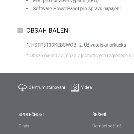
Port pro nouzové vypnutí (EPO)
Software PowerPanel pro správu napájení
OBSAH BALENI
HSTP3T30KEBCWOB
Uživatelská příručka
*
Obsah balení se může v jednotlivých regionech liš
Centrum stahování
Videa
SPOLEČNOST
ŘEŠENÍ
O nás
Domácí počítač