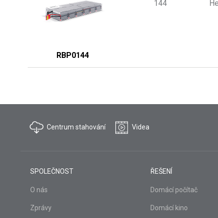
144
He
RBP0144
Centrum stahování
Videa
SPOLEČNOST
ŘEŠENÍ
O nás
Domácí počítač
Zprávy
Domácí kino