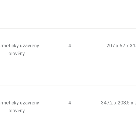
rmeticky uzavřený
4
207 x 67 x 31
olověný
rmeticky uzavřený
4
347.2 x 208.5 x 
olověný