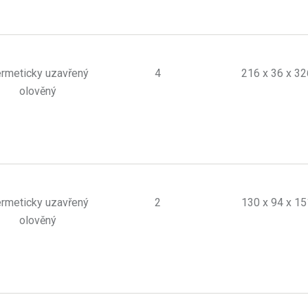
rmeticky uzavřený
4
216 x 36 x 32
olověný
rmeticky uzavřený
2
130 x 94 x 15
olověný