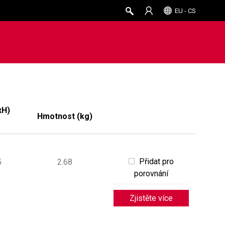
EU - CS
xH)
Hmotnost (kg)
Přidat pro
5
2.68
porovnání
Zjistěte více