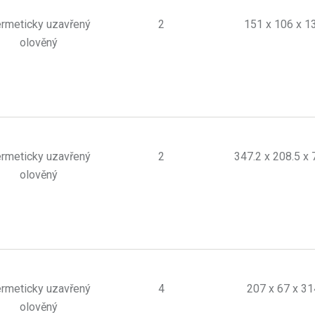
rmeticky uzavřený
2
151 x 106 x 1
olověný
rmeticky uzavřený
2
347.2 x 208.5 x 
olověný
rmeticky uzavřený
4
207 x 67 x 31
olověný