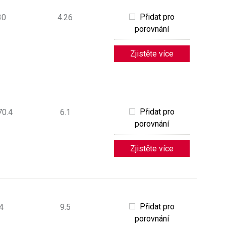
Přidat pro
30
4.26
porovnání
Zjistěte více
Přidat pro
70.4
6.1
porovnání
Zjistěte více
Přidat pro
4
9.5
porovnání