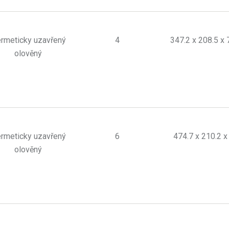
rmeticky uzavřený
4
347.2 x 208.5 x 
olověný
rmeticky uzavřený
6
474.7 x 210.2 x
olověný