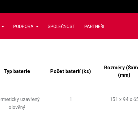
PODPORA
SPOLEČNOST
PARTNEŘI
Rozměry (ŠxV
Typ baterie
Počet baterií
(
ks
)
(mm)
rmeticky uzavřený
1
151 x 94 x 6
olověný