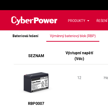
PRODUKTY
ŘEŠENÍ
Bateriová řešení
Výměnný bateriový blok (RBP)
Výstupní napětí
SEZNAM
(
Vdc
)
12
He
RBP0007