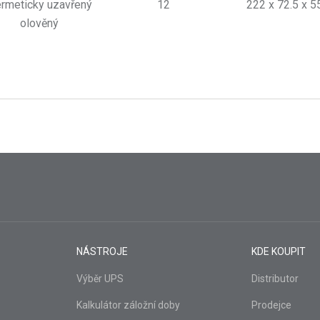
rmeticky uzavřený
12
222 x 72.5 x 5
olověný
NÁSTROJE
KDE KOUPIT
Výběr UPS
Distributor
Kalkulátor záložní doby
Prodejce