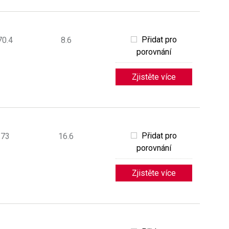
Přidat pro
70.4
8.6
porovnání
Zjistěte více
Přidat pro
 73
16.6
porovnání
Zjistěte více