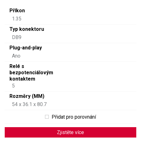
Příkon
1.35
Typ konektoru
DB9
Plug-and-play
Ano
Relé s
bezpotenciálovým
kontaktem
5
Rozměry (MM)
54 x 36.1 x 80.7
Přidat pro porovnání
Zjistěte více