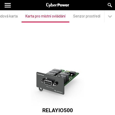
udová karta
Karta pro místní ovládání
Senzor prostředí
RELAYIO500