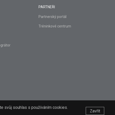
PARTNEŘI
Partnerský portál
Tréninkové centrum
grátor
ete svůj souhlas s používáním cookies.
Zavřít