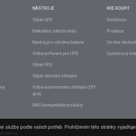
NÁSTROJE
KDE KOUPIT
Výběr UPS
Distributor
Kalkulátor záložní doby
Prodejce
Nástroj pro výměnu baterie
On-line obchod
Volba software pro UPS
Systémový inte
Výběr PDU
Výběr síťového střídače
émy
Volba autonomního střídače (Off-
grid)
NAS kompatibilní produkty
 služby podle vašich potřeb. Prohlížením této stránky vyjadřuj
yhrazena.