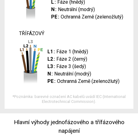
L
Fáze (hnědý)
N
Neutrální (modrý)
PE
Ochranná Země (zelenožlutý)
TŘÍFÁZOVÝ
L1
Fáze 1 (hnědý)
L2
Fáze 2 (černý)
L3
Fáze 3 (šedý)
N
Neutrální (modrý)
PE
Ochranná Země (zelenožlutý)
*
Poznámka: barevné označení AC kabelů uvádí IEC (International
Electrotechnical Commission).
Hlavní výhody jednofázového a třífázového
napájení