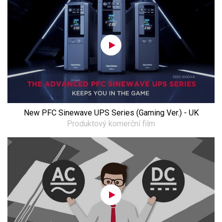
New PFC Sinewave UPS Series (Gaming Ver.) - UK
Produktový komerční film