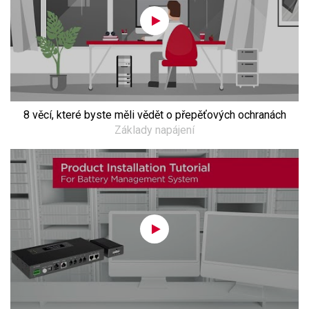
8 věcí, které byste měli vědět o přepěťových ochranách
Základy napájení