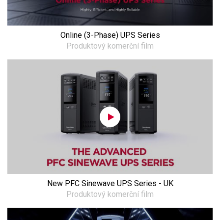
Online (3-Phase) UPS Series
Produktový komerční film
New PFC Sinewave UPS Series - UK
Produktový komerční film