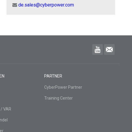
de.sales@cyberpower.com
EN
PARTNER
CyberPower Partner
Training Center
 / VAR
ndel
er