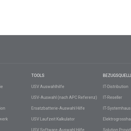
TOOLS
BEZUGSQUELL
ie
USV Auswahlhilfe
IT-Distribution
USV-Auswahl (nach APC Referenz)
IT-Reseller
ion
Ersatzbatterie-Auswahl Hilfe
IT-Systemhaus
werk
USV Laufzeit Kalkulator
Elektrogrossha
USV Software-Auswahl Hilfe
Solution Provid