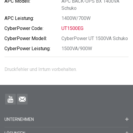
APC BACK-UPS BX 1400VA
Schuko
1400W/700W
UT1500EG
CyberPower UT 1500VA Schuko
1500VA/900W
Druckfehler und Irrtum vorbehalten.
UNTERNEHMEN