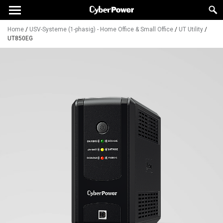
Home
/
USV-Systeme (1-phasig) - Home Office & Small Office
/
UT Utility
/
UT850EG