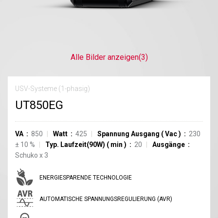
Alle Bilder anzeigen
(3)
USV-Systeme (1-phasig)
UT850EG
VA
850
Watt
425
Spannung Ausgang
(
Vac
)
230
±
10
%
Typ. Laufzeit(90W)
(
min
)
20
Ausgänge
Schuko
x
3
ENERGIESPARENDE TECHNOLOGIE
AUTOMATISCHE SPANNUNGSREGULIERUNG (AVR)