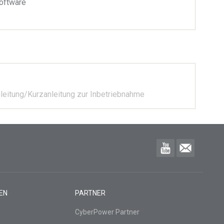
oftware
nleitung/Kurzanleitung zur Inbetriebnahme
EN
PARTNER
CyberPower Partner