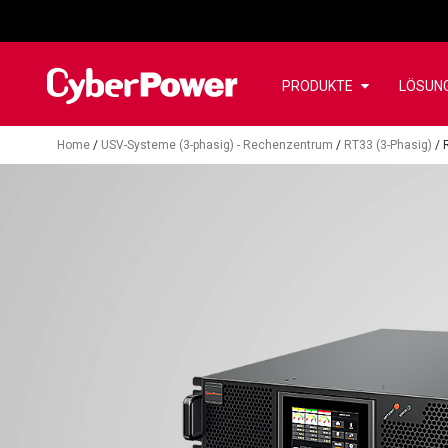
PRODUKTE
LÖSUN
Home
/
USV-Systeme (3-phasig) - Rechenzentrum
/
RT33 (3-Phasig)
/