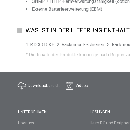
SNMP / HTTP-Fernverwaltungsfähigkeit (option
Externe Batterieerweiterung (EBM)
WAS IST IN DER LIEFERUNG ENTHAL
RT33010KE
Rackmount-Schienen
Rackmou
*
Die Inhalte der Produkte können je nach Region var
Downloadbereich
Videos
UNTERNEHMEN
LÖSUNGEN
Über uns
Heim PC und Peripher