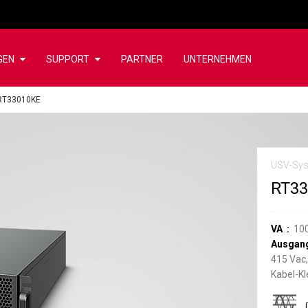
GEN
SUPPORT
PARTNER
UNTERNEHMEN
RT33010KE
USV-Sys
RT3
VA
10
Ausgan
415 Vac,
Kabel-K