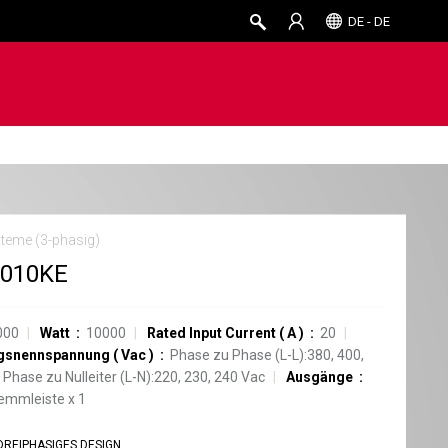
DE - DE
teme (3-phasig)
3010KE
000
Watt
10000
Rated Input Current
(
A
)
20
gsnennspannung
(
Vac
)
Phase zu Phase (L-L):380, 400,
 Phase zu Nulleiter (L-N):220, 230, 240 Vac
Ausgänge
lemmleiste
x
1
DREIPHASIGES DESIGN