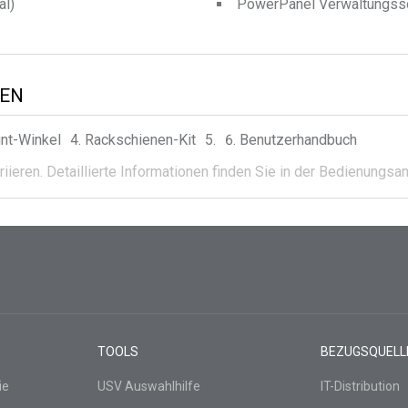
al)
PowerPanel Verwaltungss
TEN
nt-Winkel
Rackschienen-Kit
Benutzerhandbuch
iieren.
Detaillierte Informationen finden Sie in der Bedienungsa
TOOLS
BEZUGSQUELL
ie
USV Auswahlhilfe
IT-Distribution