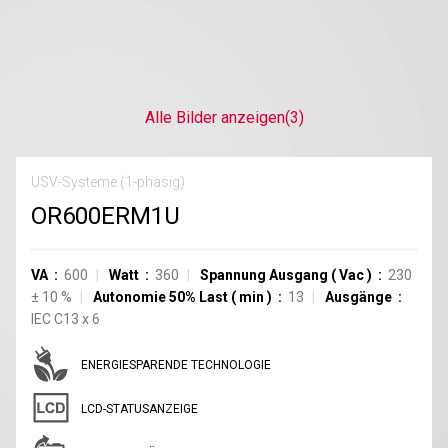
Alle Bilder anzeigen
(3)
USV-Systeme (1-phasig)
OR600ERM1U
VA
600
Watt
360
Spannung Ausgang
(
Vac
)
230
±
10
%
Autonomie 50% Last
(
min
)
13
Ausgänge
IEC C13
x
6
ENERGIESPARENDE TECHNOLOGIE
LCD-STATUSANZEIGE