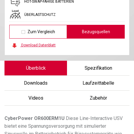
HOT-SWAP-FÄHIGE BATTERIEN
ÜBERLASTSCHUTZ
Zum Vergleich
Bezugsquellen
Download Datenblatt
Überblick
Spezifikation
Downloads
Laufzeittabelle
Videos
Zubehör
CyberPower
OR600ERM1U
Diese Line-Interactive USV
bietet eine Spannungsversorgung mit simulierter
Sinuswelle im Batteriebetrieb für Bürosystemgeräte wie