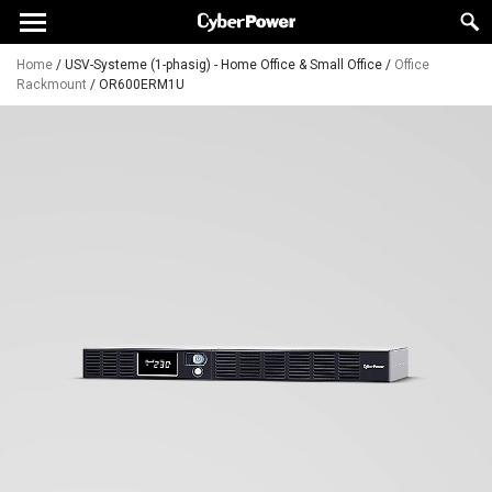
Home
/
USV-Systeme (1-phasig) - Home Office & Small Office
/
Office
Rackmount
/
OR600ERM1U