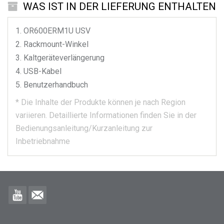
WAS IST IN DER LIEFERUNG ENTHALTEN
OR600ERM1U
USV
Rackmount-Winkel
Kaltgeräteverlängerung
USB-Kabel
Benutzerhandbuch
*
Die Inhalte der Produkte können je nach Region
variieren.
Detaillierte Informationen finden Sie in der
Bedienungsanleitung/Kurzanleitung zur
Inbetriebnahme