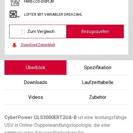
FARB-LCD-DISPLAY
LÜFTER MIT VARIABLER DREHZAHL
Zum Vergleich
Bezugsquellen
Download Datenblatt
Überblick
Spezifikation
Downloads
Laufzeittabelle
Videos
Zubehör
CyberPower
OLS3000ERT2UA-B
ist eine leistungsfähige
USV in Online-Doppelwandlungstopologie, die eine
nahtlose reine Sinuswellenleistung für