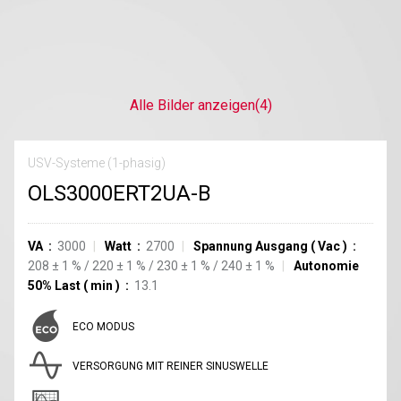
Alle Bilder anzeigen
(4)
USV-Systeme (1-phasig)
OLS3000ERT2UA-B
VA
3000
Watt
2700
Spannung Ausgang
(
Vac
)
208
±
1
%
/
220
±
1
%
/
230
±
1
%
/
240
±
1
%
Autonomie
50% Last
(
min
)
13.1
ECO MODUS
VERSORGUNG MIT REINER SINUSWELLE