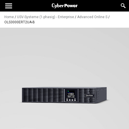
Home
/
USV-Systeme (1-phasig) - Enterprise
/
Advanced Online S
/
OLS3000ERT2UA-B