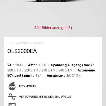
Alle Bilder anzeigen
(3)
USV-Systeme (1-phasig)
OLS2000EA
VA
2000
Watt
1800
Spannung Ausgang
(
Vac
)
208
±
1
%
/
220
±
1
%
/
230
±
1
%
/
240
±
1
%
Autonomie
50% Last
(
min
)
13.1
Ausgänge
IEC C13
x
4
ECO MODUS
VERSORGUNG MIT REINER SINUSWELLE