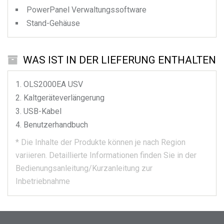
PowerPanel Verwaltungssoftware
Stand-Gehäuse
WAS IST IN DER LIEFERUNG ENTHALTEN
OLS2000EA
USV
Kaltgeräteverlängerung
USB-Kabel
Benutzerhandbuch
*
Die Inhalte der Produkte können je nach Region
variieren.
Detaillierte Informationen finden Sie in der
Bedienungsanleitung/Kurzanleitung zur
Inbetriebnahme