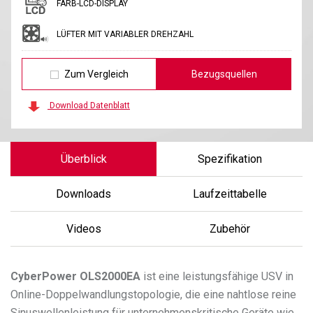
FARB-LCD-DISPLAY
LÜFTER MIT VARIABLER DREHZAHL
Zum Vergleich
Bezugsquellen
Download Datenblatt
Überblick
Spezifikation
Downloads
Laufzeittabelle
Videos
Zubehör
CyberPower
OLS2000EA
ist eine leistungsfähige USV in
Online-Doppelwandlungstopologie, die eine nahtlose reine
Sinuswellenleistung für unternehmenskritische Geräte wie