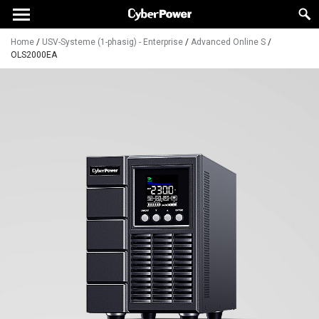
Home
/
USV-Systeme (1-phasig) - Enterprise
/
Advanced Online S
/
OLS2000EA