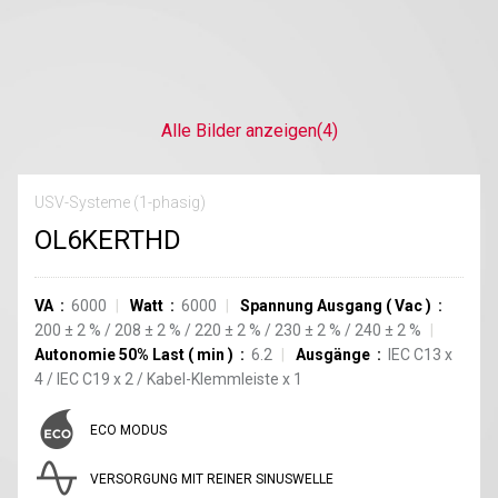
Alle Bilder anzeigen
(4)
USV-Systeme (1-phasig)
OL6KERTHD
VA
6000
Watt
6000
Spannung Ausgang
(
Vac
)
200
±
2
%
/
208
±
2
%
/
220
±
2
%
/
230
±
2
%
/
240
±
2
%
Autonomie 50% Last
(
min
)
6.2
Ausgänge
IEC C13
x
4
/
IEC C19
x
2
/
Kabel-Klemmleiste
x
1
ECO MODUS
VERSORGUNG MIT REINER SINUSWELLE