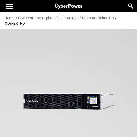
Home
/
USV-Systeme (1-phasig) - Enterprise
/
Ultimate Online HD
/
OL6KERTHD