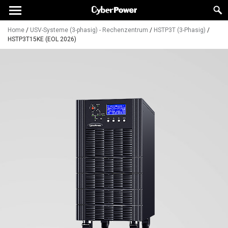
Home
/
USV-Systeme (3-phasig) - Rechenzentrum
/
HSTP3T (3-Phasig)
/
HSTP3T15KE (EOL 2026)