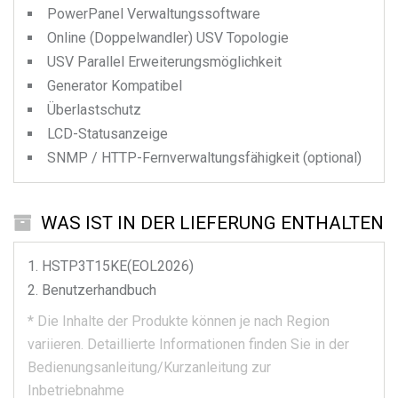
PowerPanel Verwaltungssoftware
Online (Doppelwandler) USV Topologie
USV Parallel Erweiterungsmöglichkeit
Generator Kompatibel
Überlastschutz
LCD-Statusanzeige
SNMP / HTTP-Fernverwaltungsfähigkeit (optional)
WAS IST IN DER LIEFERUNG ENTHALTEN
HSTP3T15KE(EOL2026)
Benutzerhandbuch
*
Die Inhalte der Produkte können je nach Region
variieren.
Detaillierte Informationen finden Sie in der
Bedienungsanleitung/Kurzanleitung zur
Inbetriebnahme