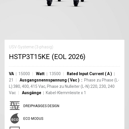
USV-Systeme (3-phasig)
HSTP3T15KE (EOL 2026)
VA
15000
Watt
13500
Rated Input Current
(
A
)
21
Ausgangsnennspannung
(
Vac
)
Phase zu Phase (L-
L):380, 400, 415 Vac, Phase zu Nulleiter (L-N):220, 230, 240
Vac
Ausgänge
Kabel-Klemmleiste
x
1
DREIPHASIGES DESIGN
ECO MODUS