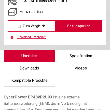
EBM-ERWEITERUNGSMÖGLICHKEIT
METALLGEHÄUSE
Zum Vergleich
Bezugsquellen
Download Datenblatt
Überblick
Spezifikation
Downloads
Videos
Kompatible Produkte
CyberPower
BP48VP2U03
ist eine externe
Batterieerweiterung (EBM), die in Verbindung mit
kompatiblen USV-Systemen verwendet werden kann, um