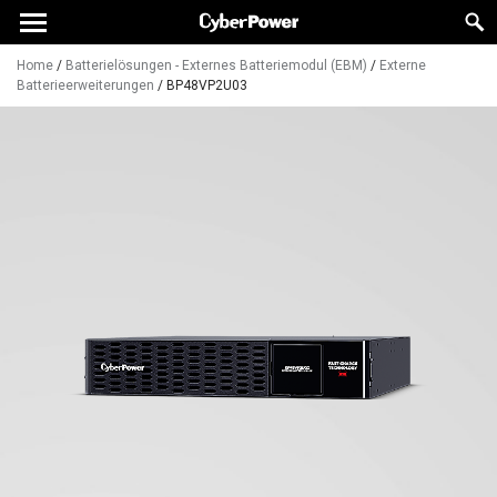
Home
/
Batterielösungen - Externes Batteriemodul (EBM)
/
Externe
Batterieerweiterungen
/
BP48VP2U03