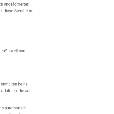
ch angeforderter
htliche Schritte im
wer@acxell.com
 enthalten keine
xtdateien, die auf
hs automatisch