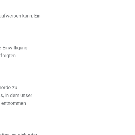
 aufweisen kann. Ein
e Einwilligung
rfolgten
hörde zu.
s, in dem unser
nk entnommen