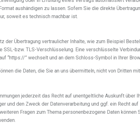
inwilligung oder in Erfüllung eines Vertrags automatisiert verarb
Format aushändigen zu lassen. Sofern Sie die direkte Übertragu
ur, soweit es technisch machbar ist.
z der Übertragung vertraulicher Inhalte, wie zum Beispiel Beste
ine SSL-bzw. TLS-Verschlüsselung. Eine verschlüsselte Verbind
auf “https://” wechselt und an dem Schloss-Symbol in Ihrer Brow
önnen die Daten, die Sie an uns übermitteln, nicht von Dritten m
mungen jederzeit das Recht auf unentgeltliche Auskunft über I
 und den Zweck der Datenverarbeitung und ggf. ein Recht auf 
 weiteren Fragen zum Thema personenbezogene Daten können Si
wenden.