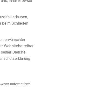
 uns, Ihren Browser
zelfall erlauben,
s beim Schließen
nen erwünschter
Der Websitebetreiber
 seiner Dienste.
tenschutzerklärung
rowser automatisch