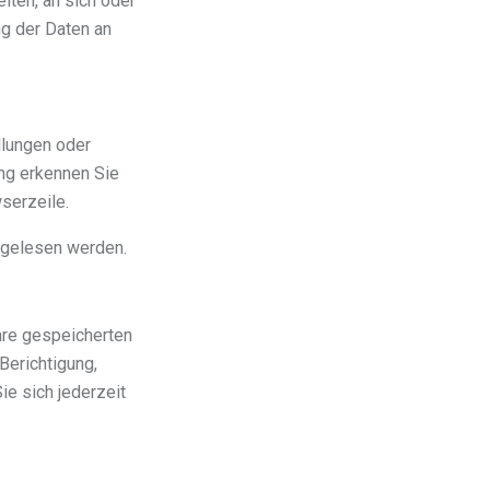
eiten, an sich oder
ng der Daten an
llungen oder
ung erkennen Sie
serzeile.
itgelesen werden.
hre gespeicherten
Berichtigung,
e sich jederzeit