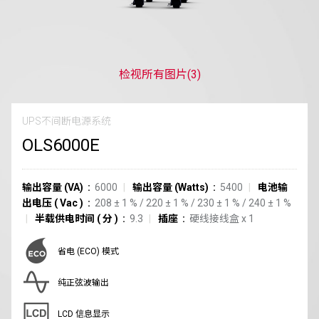
检视所有图片
(3)
UPS不间断电源系统
OLS6000E
输出容量 (VA)
6000
输出容量 (Watts)
5400
电池输
出电压
(
Vac
)
208
±
1
%
/
220
±
1
%
/
230
±
1
%
/
240
±
1
%
半载供电时间
(
分
)
9.3
插座
硬线接线盒
x
1
省电 (ECO) 模式
纯正弦波输出
LCD 信息显示