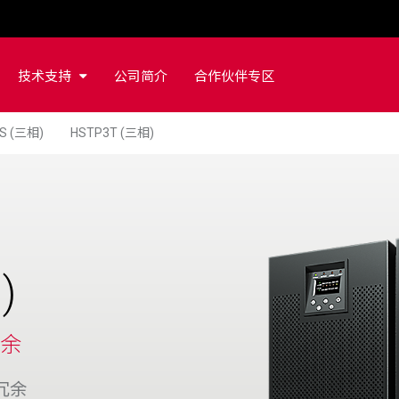
技术支持
公司简介
合作伙伴专区
 (三相)
HSTP3T (三相)
)
冗余
冗余