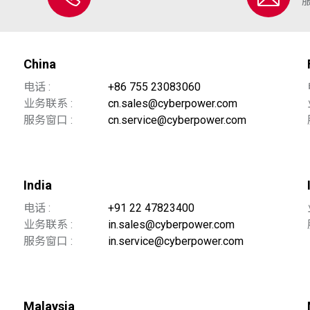
China
电话 :
+86 755 23083060
业务联系 :
cn.sales@cyberpower.com
服务窗口 :
cn.service@cyberpower.com
India
电话 :
+91 22 47823400
业务联系 :
in.sales@cyberpower.com
服务窗口 :
in.service@cyberpower.com
Malaysia