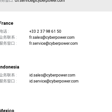
服务窗口:
cn.service@cyberpower.com
France
电话 :
+33 2 37 98 61 50
业务联系 :
fr.sales@cyberpower.com
服务窗口 :
fr.service@cyberpower.com
Indonesia
业务联系 :
id.sales@cyberpower.com
服务窗口 :
id.service@cyberpower.com
Mexico