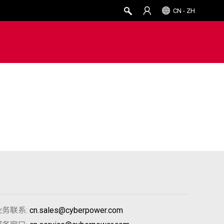
CN - ZH
业务联系:
cn.sales@cyberpower.com