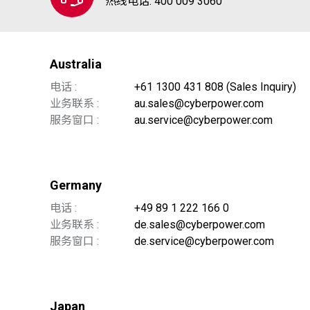
热线电话: 400 009 3060
Australia
电话 :
+61 1300 431 808 (Sales Inquiry)
业务联系 :
au.sales@cyberpower.com
服务窗口 :
au.service@cyberpower.com
Germany
电话 :
+49 89 1 222 166 0
业务联系 :
de.sales@cyberpower.com
服务窗口 :
de.service@cyberpower.com
Japan