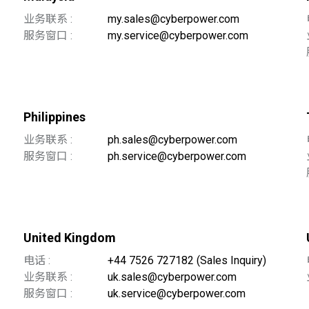
业务联系 :
my.sales@cyberpower.com
服务窗口 :
my.service@cyberpower.com
Philippines
业务联系 :
ph.sales@cyberpower.com
服务窗口 :
ph.service@cyberpower.com
United Kingdom
电话 :
+44 7526 727182 (Sales Inquiry)
业务联系 :
uk.sales@cyberpower.com
服务窗口 :
uk.service@cyberpower.com