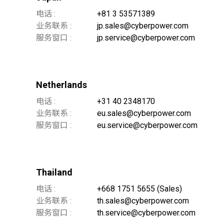
电话 :
+81 3 53571389
业务联系 :
jp.sales@cyberpower.com
服务窗口 :
jp.service@cyberpower.com
Netherlands
电话 :
+31 40 2348170
业务联系 :
eu.sales@cyberpower.com
服务窗口 :
eu.service@cyberpower.com
Thailand
电话 :
+668 1751 5655 (Sales)
业务联系 :
th.sales@cyberpower.com
服务窗口 :
th.service@cyberpower.com