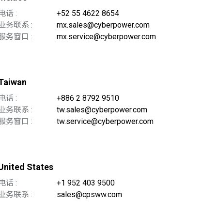
电话 :
+52 55 4622 8654
业务联系 :
mx.sales@cyberpower.com
服务窗口 :
mx.service@cyberpower.com
Taiwan
电话 :
+886 2 8792 9510
业务联系 :
tw.sales@cyberpower.com
服务窗口 :
tw.service@cyberpower.com
United States
电话 :
+1 952 403 9500
业务联系 :
sales@cpsww.com