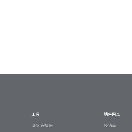
工具
销售网点
UPS 选择器
经销商