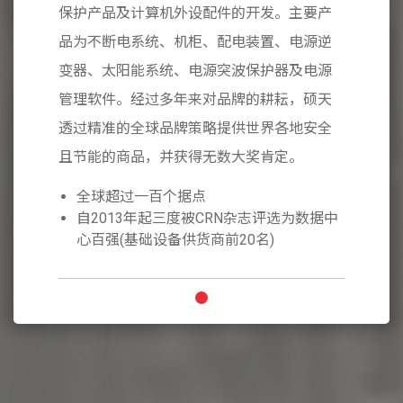
。主要产
保护产品及计算机外设配件的开发。主要产
保护产品
、电源逆
品为不断电系统、机柜、配电装置、电源逆
品为不断
器及电源
变器、太阳能系统、电源突波保护器及电源
变器、太
耘，硕天
管理软件。经过多年来对品牌的耕耘，硕天
管理软件
各地安全
透过精准的全球品牌策略提供世界各地安全
透过精准
定。
且节能的商品，并获得无数大奖肯定。
且节能的
全球超过一百个据点
全球
选为数据中
自2013年起三度被CRN杂志评选为数据中
自20
心百强(基础设备供货商前20名)
心百强